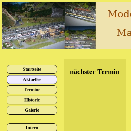
Startseite
nächster Termin
Aktuelles
Termine
Historie
Galerie
Intern