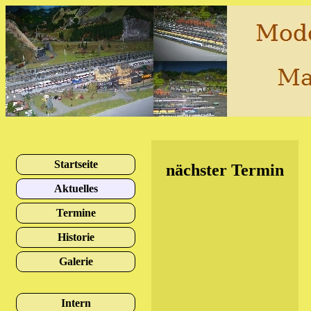
Startseite
nächster Termin
Aktuelles
Termine
Historie
Galerie
Intern