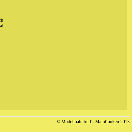
ch
al
© Modellbahntreff - Mainfranken 2013